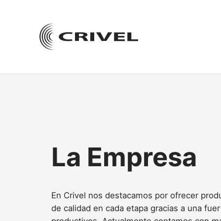
Saltar
al
contenido
La Empresa
En Crivel nos destacamos por ofrecer produ
de calidad en cada etapa gracias a una fue
productivos. Actualmente contamos con m