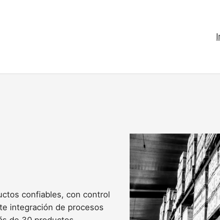
I
ctos confiables, con control
rte integración de procesos
ás de 30 productos