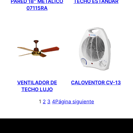
PARED 18″ MÉTALICO
TECHO ESTÁNDAR
07115RA
VENTILADOR DE
CALOVENTOR CV-13
TECHO LUJO
1
2
3
4
Página siguiente