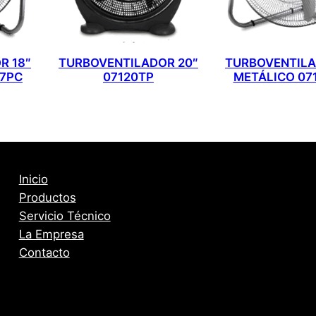
R 18″
TURBOVENTILADOR 20″
TURBOVENTILA
17PC
07120TP
METÁLICO 07
Inicio
Productos
Servicio Técnico
La Empresa
Contacto