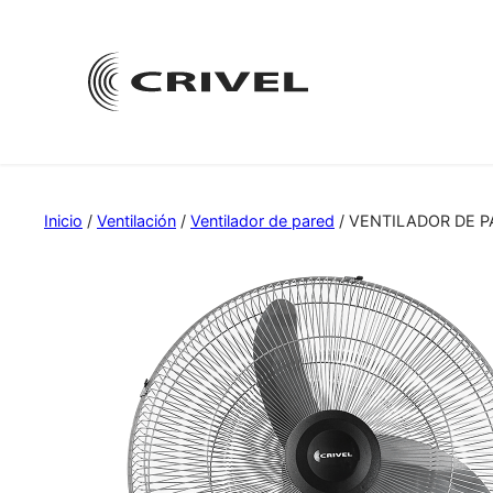
Saltar
al
contenido
Inicio
/
Ventilación
/
Ventilador de pared
/ VENTILADOR DE P