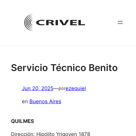
Saltar
al
contenido
Servicio Técnico Benito
Jun 20, 2025
—
ezequiel
por
en
Buenos Aires
QUILMES
Dirección: Hipólito Yrigoyen 1878